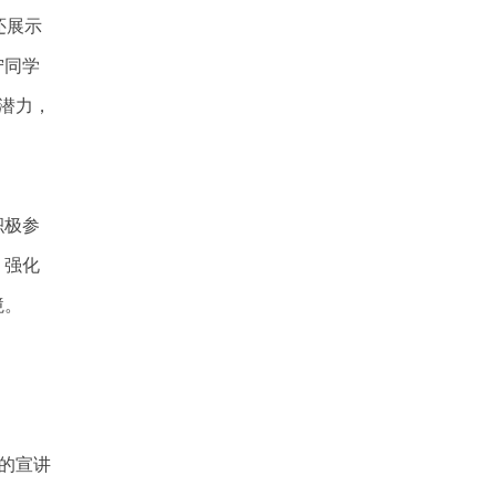
还展示
宁同学
潜力，
积极参
，强化
境。
的宣讲