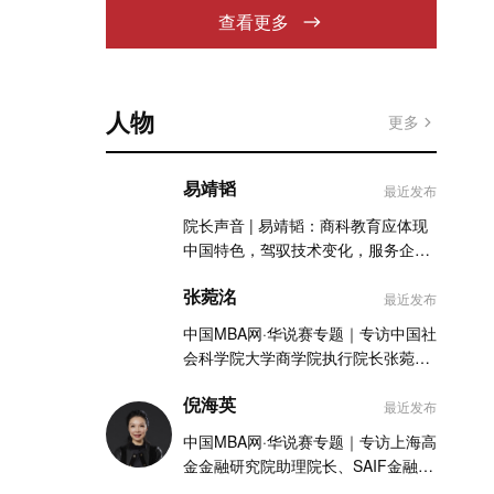
查看更多
人物
更多
易靖韬
最近发布
院长声音 | 易靖韬：商科教育应体现
中国特色，驾驭技术变化，服务企业
实践
张菀洺
最近发布
中国MBA网·华说赛专题｜专访中国社
会科学院大学商学院执行院长张菀洺
老师
倪海英
最近发布
中国MBA网·华说赛专题｜专访上海高
金金融研究院助理院长、SAIF金融
MBA项目执行主任倪海英老师