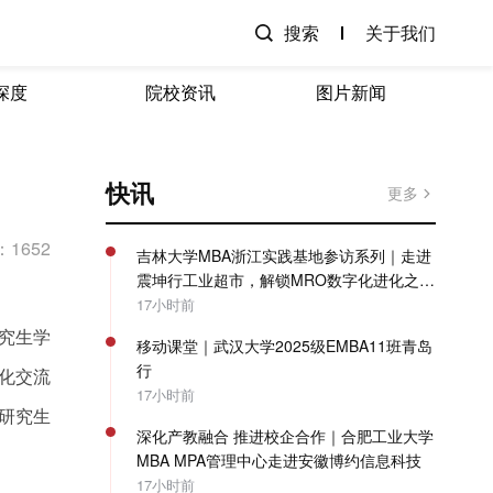
搜索
关于我们
深度
院校资讯
图片新闻
快讯
更多
1652
吉林大学MBA浙江实践基地参访系列｜走进
震坤行工业超市，解锁MRO数字化进化之
路！
17小时前
究生学
移动课堂｜武汉大学2025级EMBA11班青岛
行
化交流
17小时前
研究生
深化产教融合 推进校企合作｜合肥工业大学
MBA MPA管理中心走进安徽博约信息科技
17小时前