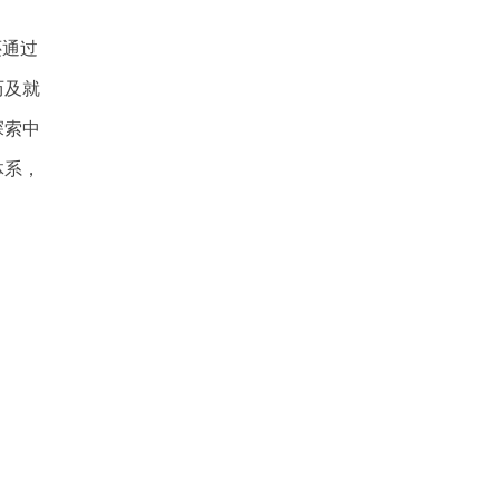
还通过
历及就
探索中
体系，