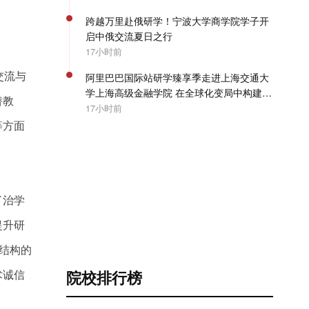
跨越万里赴俄研学！宁波大学商学院学子开
启中俄交流夏日之行
17小时前
交流与
阿里巴巴国际站研学臻享季走进上海交通大
学上海高级金融学院 在全球化变局中构建企
潜教
业出海系统能力 | SAIF动态
17小时前
等方面
了治学
提升研
结构的
术诚信
院校排行榜