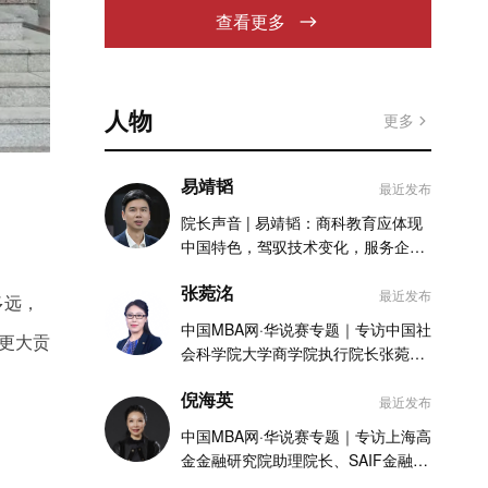
查看更多
人物
更多
易靖韬
最近发布
院长声音 | 易靖韬：商科教育应体现
中国特色，驾驭技术变化，服务企业
实践
张菀洺
最近发布
多远，
中国MBA网·华说赛专题｜专访中国社
更大贡
会科学院大学商学院执行院长张菀洺
老师
倪海英
最近发布
中国MBA网·华说赛专题｜专访上海高
金金融研究院助理院长、SAIF金融
MBA项目执行主任倪海英老师