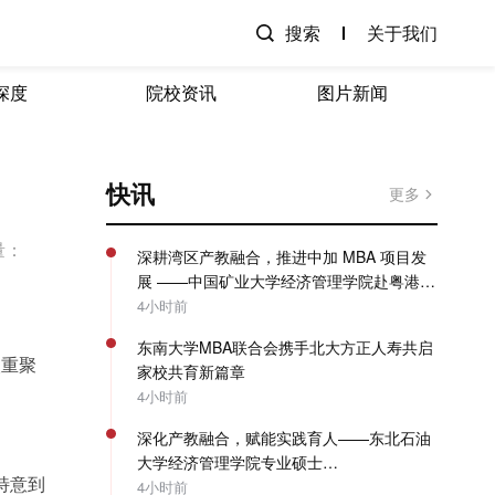
搜索
关于我们
深度
院校资讯
图片新闻
快讯
更多
量：
深耕湾区产教融合，推进中加 MBA 项目发
展 ——中国矿业大学经济管理学院赴粤港澳
开展专项走访调研
4小时前
东南大学MBA联合会携手北大方正人寿共启
次重聚
家校共育新篇章
4小时前
深化产教融合，赋能实践育人——东北石油
大学经济管理学院专业硕士
特意到
（MBA/MPAcc）系列教学活动圆满收官
4小时前