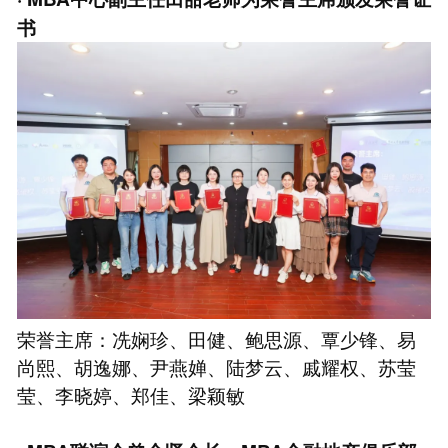
书
荣誉主席：冼娴珍、田健、鲍思源、覃少锋、易
尚熙、胡逸娜、尹燕婵、陆梦云、戚耀权、苏莹
莹、李晓婷、郑佳、梁颖敏