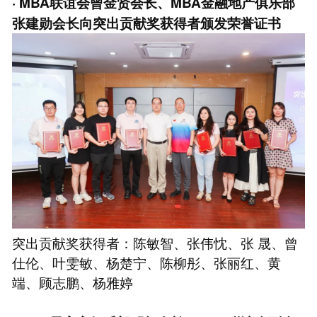
· MBA联谊会曾金贤会长、MBA金融地产俱乐部
张建勋会长向突出贡献奖获得者颁发荣誉证书
突出贡献奖获得者：陈敏智、张伟忱、张 晟、曾
仕伦、叶雯敏、杨楚宁、陈柳彤、张丽红、黄
端、顾志鹏、杨雅婷