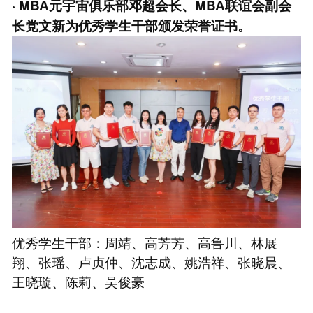
· MBA元宇宙俱乐部邓超会长、MBA联谊会副会
长党文新为优秀学生干部颁发荣誉证书。
优秀学生干部：周靖、高芳芳、高鲁川、林展
翔、张瑶、卢贞仲、沈志成、姚浩祥、张晓晨、
王晓璇、陈莉、吴俊豪