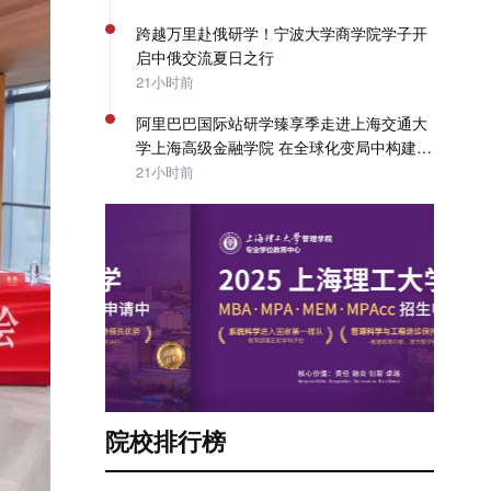
跨越万里赴俄研学！宁波大学商学院学子开
启中俄交流夏日之行
21小时前
阿里巴巴国际站研学臻享季走进上海交通大
学上海高级金融学院 在全球化变局中构建企
业出海系统能力 | SAIF动态
21小时前
院校排行榜