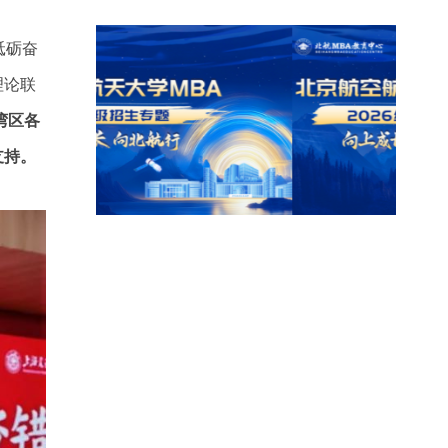
砥砺奋
理论联
湾区各
支持。