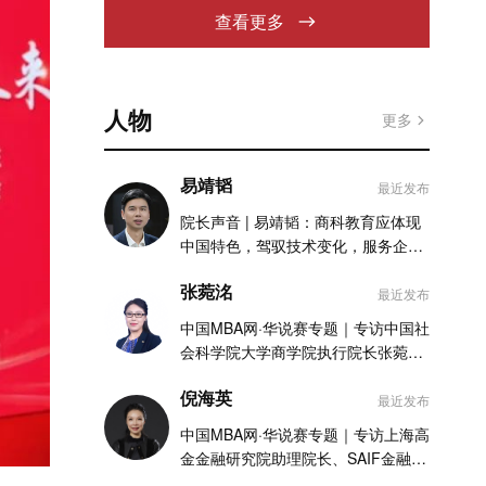
查看更多
人物
更多
易靖韬
最近发布
院长声音 | 易靖韬：商科教育应体现
中国特色，驾驭技术变化，服务企业
实践
张菀洺
最近发布
中国MBA网·华说赛专题｜专访中国社
会科学院大学商学院执行院长张菀洺
老师
倪海英
最近发布
中国MBA网·华说赛专题｜专访上海高
金金融研究院助理院长、SAIF金融
MBA项目执行主任倪海英老师