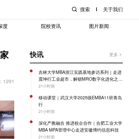
搜索
关于我们
深度
院校资讯
图片新闻
余家
快讯
更多
吉林大学MBA浙江实践基地参访系列｜走进
震坤行工业超市，解锁MRO数字化进化之
1291
路！
21小时前
移动课堂｜武汉大学2025级EMBA11班青岛
行
21小时前
深化产教融合 推进校企合作｜合肥工业大学
MBA MPA管理中心走进安徽博约信息科技
21小时前