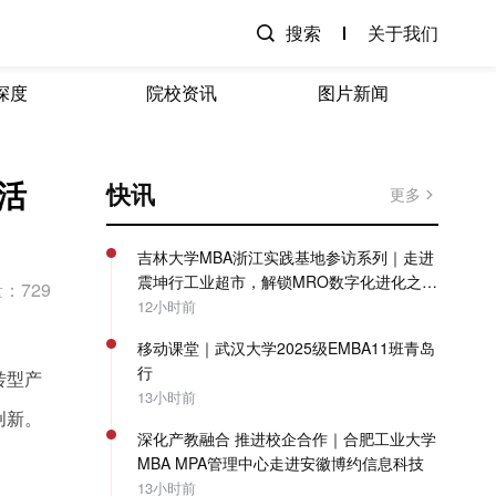
搜索
关于我们
深度
院校资讯
图片新闻
活
快讯
更多
吉林大学MBA浙江实践基地参访系列｜走进
震坤行工业超市，解锁MRO数字化进化之
：729
路！
12小时前
移动课堂｜武汉大学2025级EMBA11班青岛
行
转型产
13小时前
创新。
深化产教融合 推进校企合作｜合肥工业大学
MBA MPA管理中心走进安徽博约信息科技
13小时前