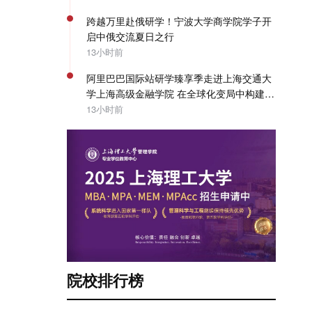
跨越万里赴俄研学！宁波大学商学院学子开
启中俄交流夏日之行
13小时前
阿里巴巴国际站研学臻享季走进上海交通大
学上海高级金融学院 在全球化变局中构建企
业出海系统能力 | SAIF动态
13小时前
院校排行榜