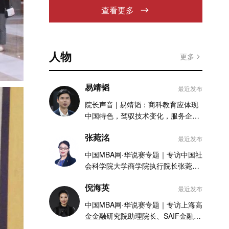
查看更多
人物
更多
易靖韬
最近发布
院长声音 | 易靖韬：商科教育应体现
中国特色，驾驭技术变化，服务企业
实践
张菀洺
最近发布
中国MBA网·华说赛专题｜专访中国社
会科学院大学商学院执行院长张菀洺
老师
倪海英
最近发布
中国MBA网·华说赛专题｜专访上海高
金金融研究院助理院长、SAIF金融
MBA项目执行主任倪海英老师