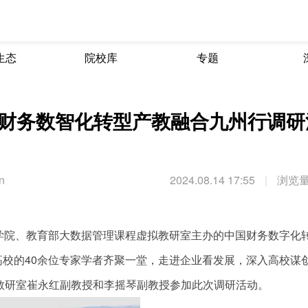
生态
院校库
专题
财务数智化转型产教融合九州行调研
n
2024.08.14 17:55
|
浏览量
理学院、教育部大数据管理课程虚拟教研室主办的中国财务数字化
校的40余位专家学者齐聚一堂，走进企业看发展，深入高校谋
教研室崔永红副教授和李摇琴副教授参加此次调研活动。