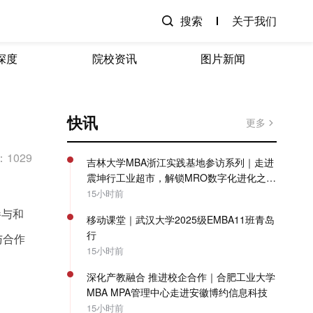
搜索
关于我们
深度
院校资讯
图片新闻
快讯
更多
1029
吉林大学MBA浙江实践基地参访系列｜走进
震坤行工业超市，解锁MRO数字化进化之
路！
15小时前
参与和
移动课堂｜武汉大学2025级EMBA11班青岛
行
与合作
15小时前
深化产教融合 推进校企合作｜合肥工业大学
MBA MPA管理中心走进安徽博约信息科技
15小时前