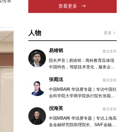
续传承
查看更多
人物
更多
易靖韬
最近发布
院长声音 | 易靖韬：商科教育应体现
中国特色，驾驭技术变化，服务企业
实践
张菀洺
最近发布
中国MBA网·华说赛专题｜专访中国社
会科学院大学商学院执行院长张菀洺
老师
倪海英
最近发布
中国MBA网·华说赛专题｜专访上海高
金金融研究院助理院长、SAIF金融
MBA项目执行主任倪海英老师