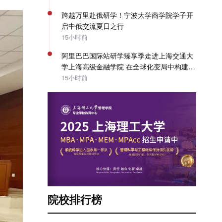
跨越万里赴俄研学！宁波大学商学院学子开
启中俄交流夏日之行
15小时前
阿里巴巴国际站研学臻享季走进上海交通大
学上海高级金融学院 在全球化变局中构建企
业出海系统能力 | SAIF动态
15小时前
院校排行榜