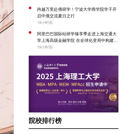
跨越万里赴俄研学！宁波大学商学院学子开
启中俄交流夏日之行
19小时前
阿里巴巴国际站研学臻享季走进上海交通大
学上海高级金融学院 在全球化变局中构建企
业出海系统能力 | SAIF动态
19小时前
院校排行榜