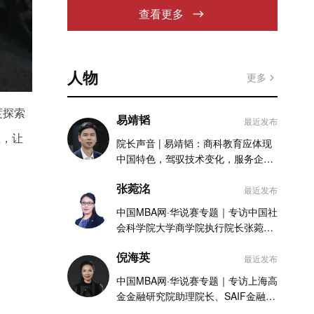
查看更多
人物
更多
度探索
易靖韬
最近发布
企业，让
院长声音 | 易靖韬：商科教育应体现
中国特色，驾驭技术变化，服务企业
实践
张菀洺
最近发布
中国MBA网·华说赛专题｜专访中国社
会科学院大学商学院执行院长张菀洺
老师
倪海英
最近发布
中国MBA网·华说赛专题｜专访上海高
金金融研究院助理院长、SAIF金融
MBA项目执行主任倪海英老师