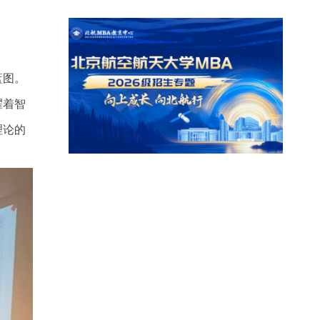
蓝图。
耀着智
理论的