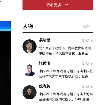
查看更多
人物
更多
易靖韬
最近发布
院长声音 | 易靖韬：商科教育应体现
中国特色，驾驭技术变化，服务企业
实践
张菀洺
最近发布
中国MBA网·华说赛专题｜专访中国社
会科学院大学商学院执行院长张菀洺
老师
倪海英
最近发布
中国MBA网·华说赛专题｜专访上海高
金金融研究院助理院长、SAIF金融
MBA项目执行主任倪海英老师