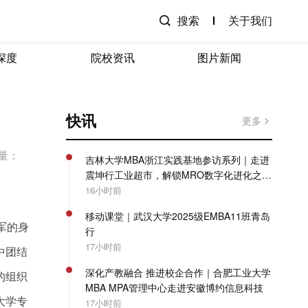
搜索
关于我们
深度
院校资讯
图片新闻
快讯
更多
量：
吉林大学MBA浙江实践基地参访系列｜走进
震坤行工业超市，解锁MRO数字化进化之
路！
16小时前
移动课堂｜武汉大学2025级EMBA11班青岛
军的身
行
17小时前
中团结
深化产教融合 推进校企合作｜合肥工业大学
的组织
MBA MPA管理中心走进安徽博约信息科技
大学专
17小时前