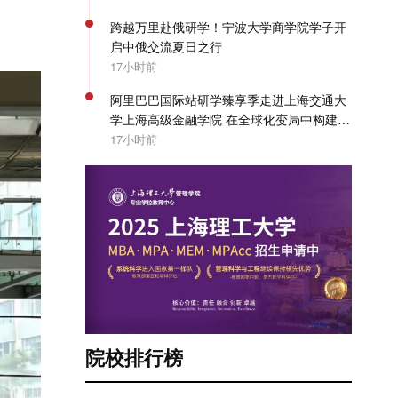
跨越万里赴俄研学！宁波大学商学院学子开
启中俄交流夏日之行
17小时前
阿里巴巴国际站研学臻享季走进上海交通大
学上海高级金融学院 在全球化变局中构建企
业出海系统能力 | SAIF动态
17小时前
院校排行榜