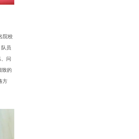
名院校
，队员
练、问
细致的
略方