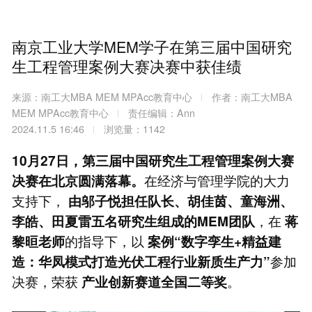
南京工业大学MEM学子在第三届中国研究
生工程管理案例大赛决赛中获佳绩
来源：南工大MBA MEM MPAcc教育中心
作者：南工大MBA
MEM MPAcc教育中心
责任编辑：Ann
2024.11.5 16:46
浏览量：1142
10月27日，第三届中国研究生工程管理案例大赛
在经济与管理学院的大力
决赛在北京圆满落幕。
支持下，
由邬子悦担任队长、胡佳茵、童海洲、
，在
李皓、田夏雷五名研究生组成的MEM团队
蒋
的指导下，以
黎晅老师
案例“数字孪生+精益建
参加
造：华凤模式打造光伏工程行业新质生产力”
决赛，荣获
。
产业创新赛道全国二等奖