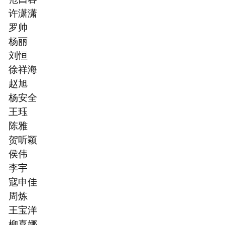
许潇潇
罗帅
杨丽
刘恒
徐祥海
赵旭
杨安全
王珏
陈雅
贺听颖
侯伟
李宇
寇申佳
周炼
王宝洋
柳喜娜