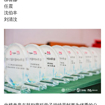
任震
沈伯丰
刘清汶
此榜单意在鼓励商科学子持续贡献更为优秀的公