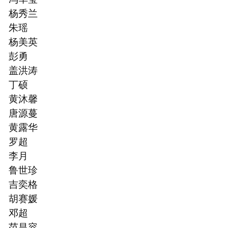
杨秀兰
朱瑶
杨美英
彭勇
盖洪涛
丁硕
⻩沐馨
唐源蔓
⻩露华
罗超
李月
鲁世珍
吉奕格
胡赛媛
邓超
范昌容