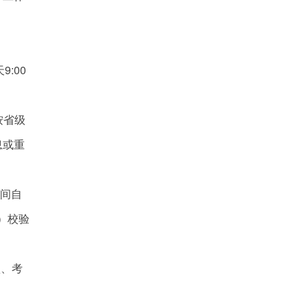
9:00
按省级
息或重
期间自
籍）校验
认、考