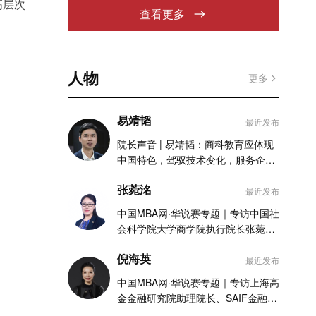
高层次
查看更多
人物
更多
易靖韬
最近发布
院长声音 | 易靖韬：商科教育应体现
中国特色，驾驭技术变化，服务企业
实践
张菀洺
最近发布
中国MBA网·华说赛专题｜专访中国社
会科学院大学商学院执行院长张菀洺
老师
倪海英
最近发布
中国MBA网·华说赛专题｜专访上海高
金金融研究院助理院长、SAIF金融
MBA项目执行主任倪海英老师