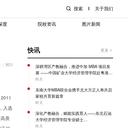
搜索
关于我们
深度
院校资讯
图片新闻
快讯
更多
：901
深耕湾区产教融合，推进中加 MBA 项目发
展 ——中国矿业大学经济管理学院赴粤港澳
开展专项走访调研
昨天
东南大学MBA联合会携手北大方正人寿共启
家校共育新篇章
011
昨天
月，入选
深化产教融合，赋能实践育人——东北石油
进高质
大学经济管理学院专业硕士
（MBA/MPAcc）系列教学活动圆满收官
昨天