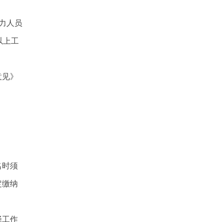
力人员
以上工
意见》
名时须
定缴纳
择工作