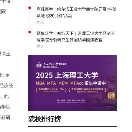
守于祖
商规商举｜哈尔滨工业大学商学院开展“科创
院院
赋能·校友引航”活动
昨天
勤慎笃学，知行天下｜河北工业大学经济管
理学院专硕研究生韩国访学圆满收官
昨天
理博士
、国际
经济统
人。此
为学院
等科研
院校排行榜