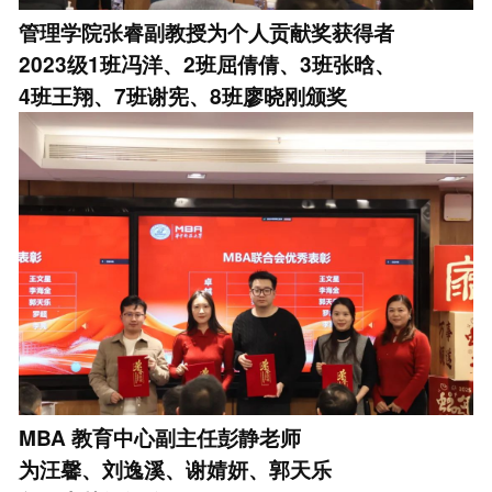
管理学院张睿副教授为个人贡献奖获得者
2023级1班冯洋、2班屈倩倩、3班张晗、
4班王翔、7班谢宪、8班廖晓刚颁奖
MBA
教育中心副主任彭静老师
为汪馨、刘逸溪、谢婧妍、郭天乐