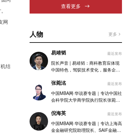
查看更多
才。
友网
人物
更多
易靖韬
最近发布
院长声音 | 易靖韬：商科教育应体现
有机结
中国特色，驾驭技术变化，服务企业
实践
张菀洺
最近发布
中国MBA网·华说赛专题｜专访中国社
会科学院大学商学院执行院长张菀洺
老师
倪海英
最近发布
中国MBA网·华说赛专题｜专访上海高
金金融研究院助理院长、SAIF金融
MBA项目执行主任倪海英老师