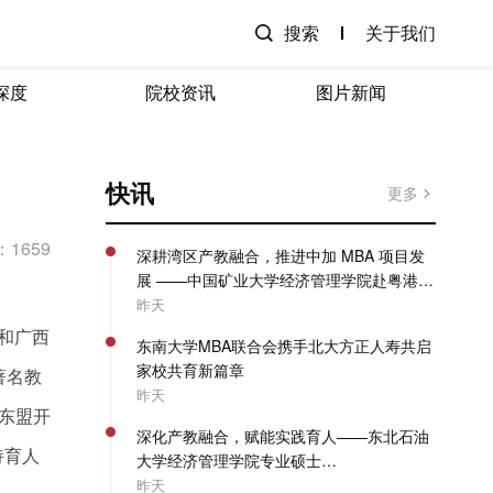
搜索
关于我们
深度
院校资讯
图片新闻
快讯
更多
1659
深耕湾区产教融合，推进中加 MBA 项目发
展 ——中国矿业大学经济管理学院赴粤港澳
开展专项走访调研
昨天
部和广西
东南大学MBA联合会携手北大方正人寿共启
家校共育新篇章
著名教
昨天
东盟开
深化产教融合，赋能实践育人——东北石油
持育人
大学经济管理学院专业硕士
（MBA/MPAcc）系列教学活动圆满收官
昨天