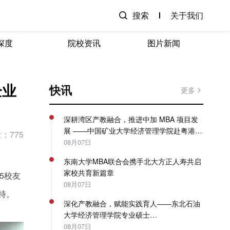
搜索
关于我们
深度
院校资讯
图片新闻
企业
快讯
更多
深耕湾区产教融合，推进中加 MBA 项目发
展 ——中国矿业大学经济管理学院赴粤港澳
：775
开展专项走访调研
08月07日
东南大学MBA联合会携手北大方正人寿共启
家校共育新篇章
5校友
08月07日
持。
深化产教融合，赋能实践育人——东北石油
大学经济管理学院专业硕士
（MBA/MPAcc）系列教学活动圆满收官
08月07日