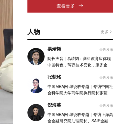
查看更多
人物
更多
易靖韬
最近发布
院长声音 | 易靖韬：商科教育应体现
中国特色，驾驭技术变化，服务企业
实践
张菀洺
最近发布
中国MBA网·华说赛专题｜专访中国社
会科学院大学商学院执行院长张菀洺
老师
倪海英
最近发布
中国MBA网·华说赛专题｜专访上海高
金金融研究院助理院长、SAIF金融
MBA项目执行主任倪海英老师