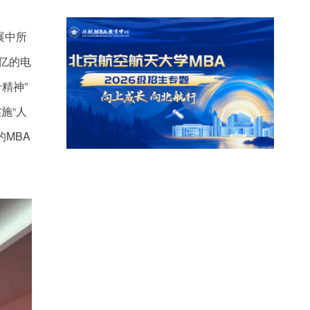
展中所
亿的电
精神”
施“人
MBA