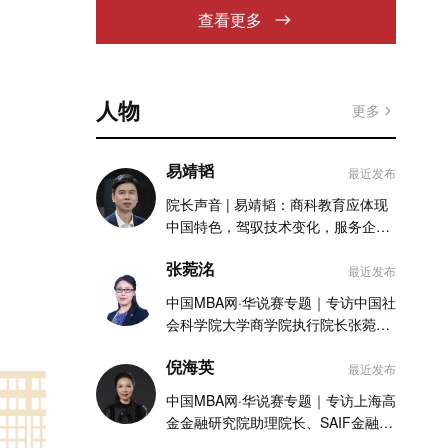
查看更多
人物
更多
易靖韬
最近发布
院长声音 | 易靖韬：商科教育应体现
中国特色，驾驭技术变化，服务企业
实践
张菀洺
最近发布
中国MBA网·华说赛专题｜专访中国社
会科学院大学商学院执行院长张菀洺
老师
倪海英
最近发布
中国MBA网·华说赛专题｜专访上海高
金金融研究院助理院长、SAIF金融
MBA项目执行主任倪海英老师