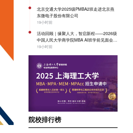
北京交通大学2025级PMBA2班走进北京燕
东微电子股份有限公司
19小时前
活动回顾｜缘聚人大，智启新程——2026级
中国人民大学商学院MBA AI班学前见面会圆
满举办
19小时前
院校排行榜