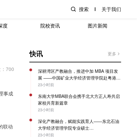
搜索
关于我们
深度
院校资讯
图片新闻
快讯
更多
：700
深耕湾区产教融合，推进中加 MBA 项目发
展 ——中国矿业大学经济管理学院赴粤港澳
开展专项走访调研
23小时前
理事成
东南大学MBA联合会携手北大方正人寿共启
家校共育新篇章
23小时前
深化产教融合，赋能实践育人——东北石油
的联动
大学经济管理学院专业硕士
（MBA/MPAcc）系列教学活动圆满收官
23小时前