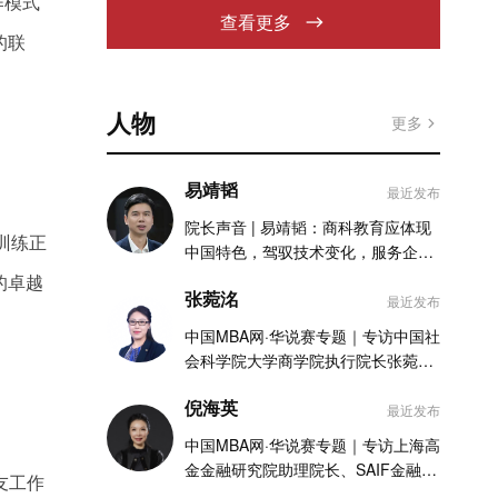
作模式
查看更多
的联
人物
更多
易靖韬
最近发布
院长声音 | 易靖韬：商科教育应体现
训练正
中国特色，驾驭技术变化，服务企业
实践
的卓越
张菀洺
最近发布
中国MBA网·华说赛专题｜专访中国社
会科学院大学商学院执行院长张菀洺
老师
倪海英
最近发布
中国MBA网·华说赛专题｜专访上海高
金金融研究院助理院长、SAIF金融
友工作
MBA项目执行主任倪海英老师