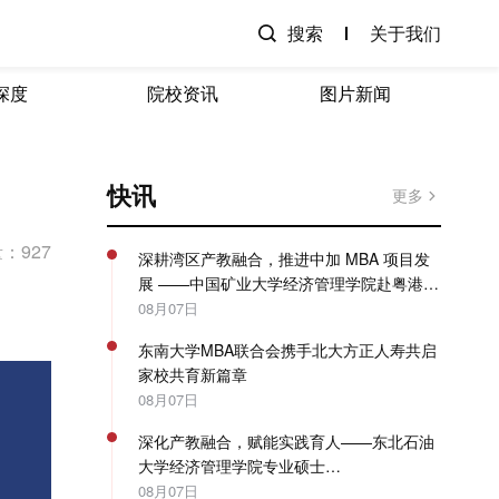
搜索
关于我们
深度
院校资讯
图片新闻
快讯
更多
：927
深耕湾区产教融合，推进中加 MBA 项目发
展 ——中国矿业大学经济管理学院赴粤港澳
开展专项走访调研
08月07日
东南大学MBA联合会携手北大方正人寿共启
家校共育新篇章
08月07日
深化产教融合，赋能实践育人——东北石油
大学经济管理学院专业硕士
（MBA/MPAcc）系列教学活动圆满收官
08月07日