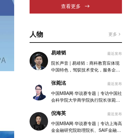
查看更多
人物
更多
易靖韬
最近发布
院长声音 | 易靖韬：商科教育应体现
中国特色，驾驭技术变化，服务企业
实践
张菀洺
最近发布
中国MBA网·华说赛专题｜专访中国社
会科学院大学商学院执行院长张菀洺
老师
倪海英
最近发布
中国MBA网·华说赛专题｜专访上海高
金金融研究院助理院长、SAIF金融
MBA项目执行主任倪海英老师