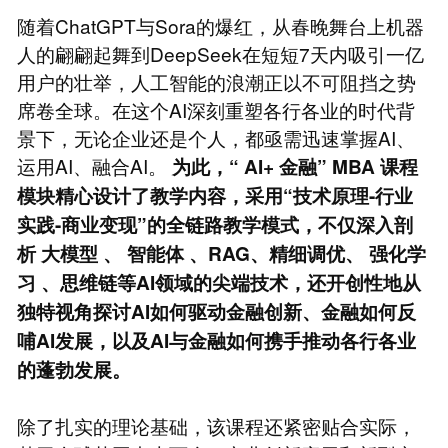
随着ChatGPT与Sora的爆红，从春晚舞台上机器
人的翩翩起舞到DeepSeek在短短7天内吸引一亿
用户的壮举，人工智能的浪潮正以不可阻挡之势
席卷全球。在这个AI深刻重塑各行各业的时代背
景下，无论企业还是个人，都亟需迅速掌握AI、
运用AI、融合AI。
为此，“
AI+
金融”
MBA
课程
模块精心设计了教学内容，采用“技术原理-行业
实践-商业变现”的全链路教学模式，不仅深入剖
析
大模型
、
智能体
、RAG、精细调优、
强化学
习
、思维链等AI领域的尖端技术，还开创性地从
独特视角探讨AI如何驱动金融创新、金融如何反
哺AI发展，以及AI与金融如何携手推动各行各业
的蓬勃发展。
除了扎实的理论基础，该课程还紧密贴合实际，