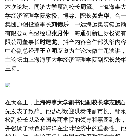
本次论坛。同济大学原副校长
、上海海事大
周箴
学经济管理学院教授、博导、院长
、合一
吴先华
集团原创投董事长
、中远海运集装箱运输
刘德乐
有限公司高级经理
、海通创新证券投资有
张月仲
限公司董事长
、抖音内容合作部头部内容
时建龙
中心副总经理
应邀为主论坛做主题演讲，
王立明
主论坛由上海海事大学经济管理学院副院长
於军
主持。
在大会上，
首
上海海事大学副书记副校长李志鹏
先发表了致辞。他热烈欢迎洪泰伟副市长、邹永
松副校长以及全国各商学院的领导和嘉宾到来，
并强调了绿色和海洋在全球经济中的重要性。他