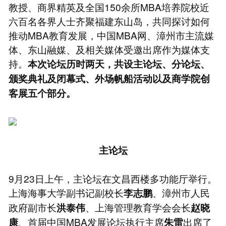
教授、商界精英及全国150余所MBA培养院校近
六百名各界人士齐聚福建东山岛，共同探讨如何
推动MBA教育发展，中国MBA网、漳州市主流媒
体、东山融媒、及相关媒体受邀出席作为媒体支
持。
本次论坛历时两天，共设主论坛、分论坛、
颁奖典礼及闭幕式、外场帆船活动以及商学院创
客展五个部分。
主论坛
9月23日上午，主论坛在文昌西楼多功能厅举行。
上海海事大学副书记副校长
、漳州市人民
李志鹏
政府副市长
、上海管理教育学会会长
洪泰伟
赵晓
、首届中国MBA发展论坛执行主席
出席了
康
朱雷