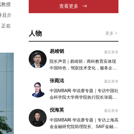
斌教授
查看更多
并且介
，正在
人物
更多
易靖韬
最近发布
院长声音 | 易靖韬：商科教育应体现
中国特色，驾驭技术变化，服务企业
实践
张菀洺
最近发布
中国MBA网·华说赛专题｜专访中国社
会科学院大学商学院执行院长张菀洺
老师
倪海英
最近发布
中国MBA网·华说赛专题｜专访上海高
金金融研究院助理院长、SAIF金融
MBA项目执行主任倪海英老师