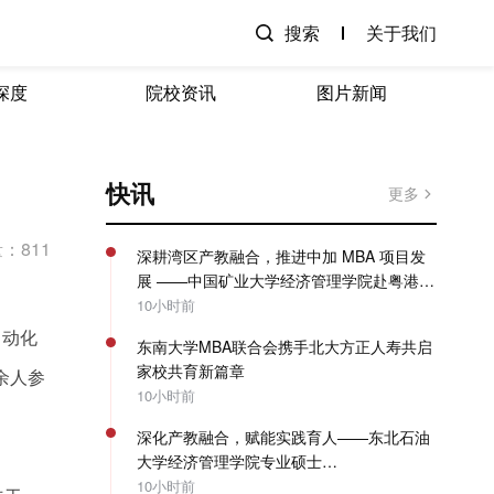
搜索
关于我们
深度
院校资讯
图片新闻
快讯
更多
：811
深耕湾区产教融合，推进中加 MBA 项目发
展 ——中国矿业大学经济管理学院赴粤港澳
开展专项走访调研
10小时前
自动化
东南大学MBA联合会携手北大方正人寿共启
家校共育新篇章
余人参
10小时前
深化产教融合，赋能实践育人——东北石油
大学经济管理学院专业硕士
（MBA/MPAcc）系列教学活动圆满收官
10小时前