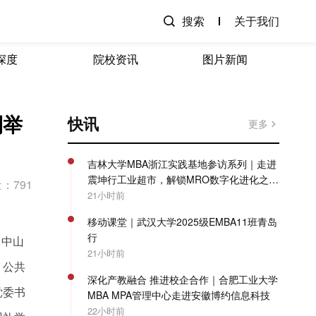
搜索
关于我们
深度
院校资讯
图片新闻
利举
快讯
更多
吉林大学MBA浙江实践基地参访系列｜走进
震坤行工业超市，解锁MRO数字化进化之
：791
路！
21小时前
移动课堂｜武汉大学2025级EMBA11班青岛
行
。中山
21小时前
、公共
深化产教融合 推进校企合作｜合肥工业大学
党委书
MBA MPA管理中心走进安徽博约信息科技
22小时前