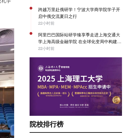
观礼学
跨越万里赴俄研学！宁波大学商学院学子开
启中俄交流夏日之行
22小时前
阿里巴巴国际站研学臻享季走进上海交通大
学上海高级金融学院 在全球化变局中构建企
业出海系统能力 | SAIF动态
22小时前
院校排行榜