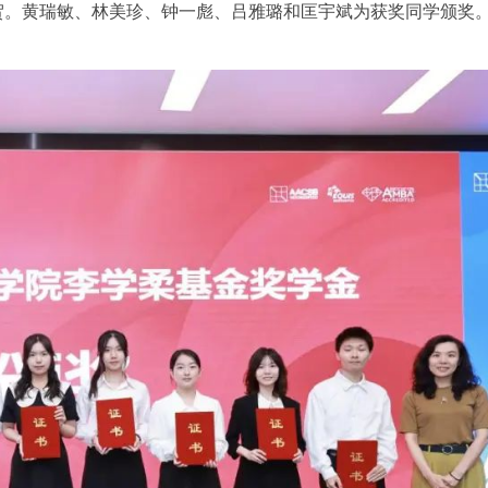
贺。黄瑞敏、林美珍、钟一彪、吕雅璐和匡宇斌为获奖同学颁奖