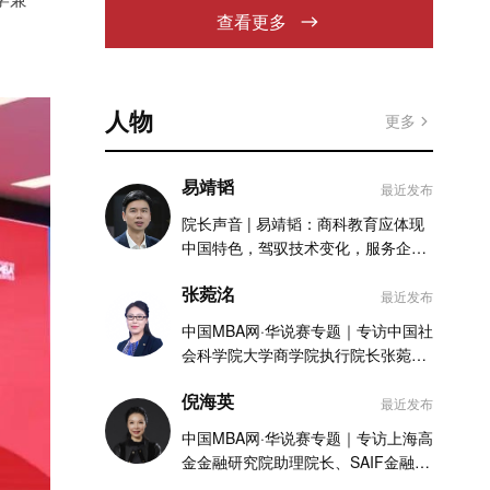
查看更多
人物
更多
易靖韬
最近发布
院长声音 | 易靖韬：商科教育应体现
中国特色，驾驭技术变化，服务企业
实践
张菀洺
最近发布
中国MBA网·华说赛专题｜专访中国社
会科学院大学商学院执行院长张菀洺
老师
倪海英
最近发布
中国MBA网·华说赛专题｜专访上海高
金金融研究院助理院长、SAIF金融
MBA项目执行主任倪海英老师