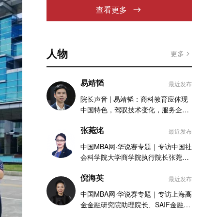
查看更多
人物
更多
易靖韬
最近发布
院长声音 | 易靖韬：商科教育应体现
中国特色，驾驭技术变化，服务企业
实践
张菀洺
最近发布
中国MBA网·华说赛专题｜专访中国社
会科学院大学商学院执行院长张菀洺
老师
倪海英
最近发布
中国MBA网·华说赛专题｜专访上海高
金金融研究院助理院长、SAIF金融
MBA项目执行主任倪海英老师