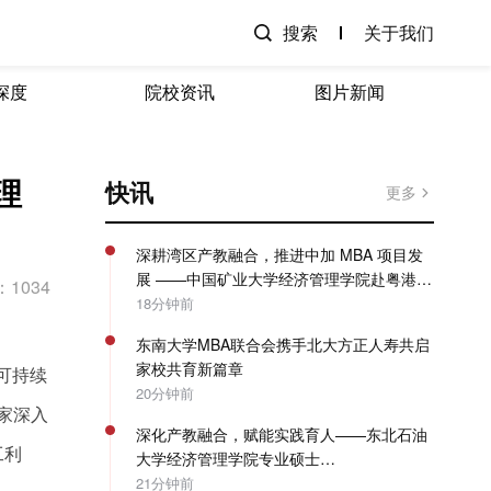
搜索
关于我们
深度
院校资讯
图片新闻
理
快讯
更多
深耕湾区产教融合，推进中加 MBA 项目发
展 ——中国矿业大学经济管理学院赴粤港澳
1034
开展专项走访调研
18分钟前
东南大学MBA联合会携手北大方正人寿共启
家校共育新篇章
可持续
20分钟前
家深入
深化产教融合，赋能实践育人——东北石油
工利
大学经济管理学院专业硕士
（MBA/MPAcc）系列教学活动圆满收官
21分钟前