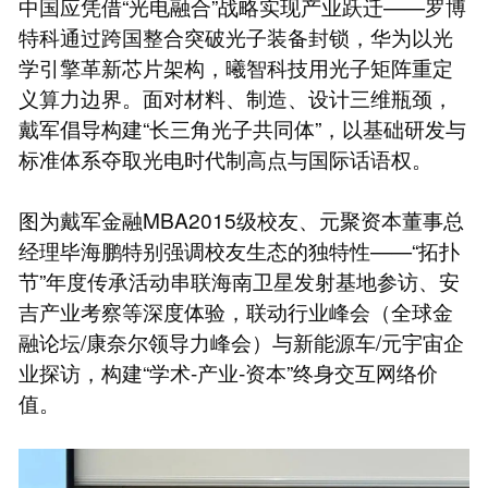
中国应凭借“光电融合”战略实现产业跃迁——罗博
特科通过跨国整合突破光子装备封锁，华为以光
学引擎革新芯片架构，曦智科技用光子矩阵重定
义算力边界。面对材料、制造、设计三维瓶颈，
戴军倡导构建“长三角光子共同体”，以基础研发与
标准体系夺取光电时代制高点与国际话语权。
图为戴军金融MBA2015级校友、元聚资本董事总
经理毕海鹏特别强调校友生态的独特性——“拓扑
节”年度传承活动串联海南卫星发射基地参访、安
吉产业考察等深度体验，联动行业峰会（全球金
融论坛/康奈尔领导力峰会）与新能源车/元宇宙企
业探访，构建“学术-产业-资本”终身交互网络价
值。