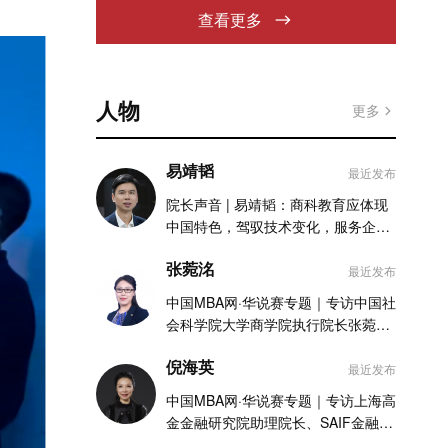
查看更多
人物
更多
易靖韬
最近发布
院长声音 | 易靖韬：商科教育应体现
中国特色，驾驭技术变化，服务企业
实践
张菀洺
最近发布
中国MBA网·华说赛专题｜专访中国社
会科学院大学商学院执行院长张菀洺
老师
倪海英
最近发布
中国MBA网·华说赛专题｜专访上海高
金金融研究院助理院长、SAIF金融
MBA项目执行主任倪海英老师