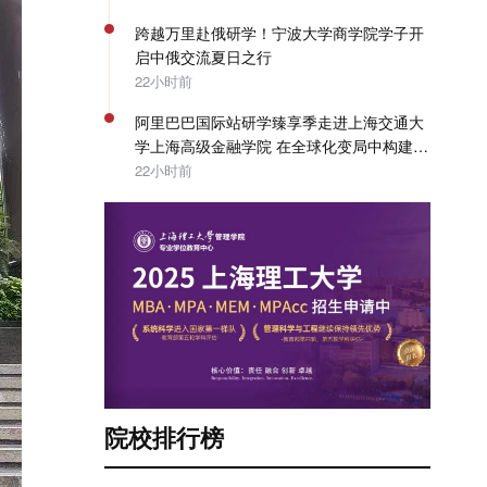
跨越万里赴俄研学！宁波大学商学院学子开
启中俄交流夏日之行
22小时前
阿里巴巴国际站研学臻享季走进上海交通大
学上海高级金融学院 在全球化变局中构建企
业出海系统能力 | SAIF动态
22小时前
院校排行榜