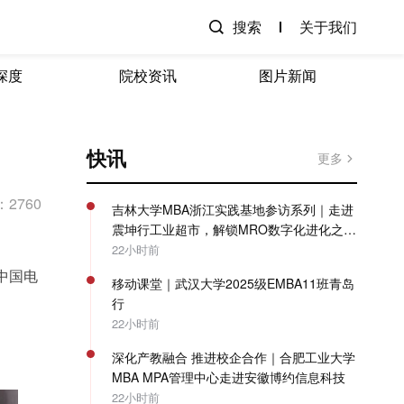
搜索
关于我们
深度
院校资讯
图片新闻
快讯
更多
2760
吉林大学MBA浙江实践基地参访系列｜走进
震坤行工业超市，解锁MRO数字化进化之
路！
22小时前
中国电
移动课堂｜武汉大学2025级EMBA11班青岛
行
22小时前
深化产教融合 推进校企合作｜合肥工业大学
MBA MPA管理中心走进安徽博约信息科技
22小时前