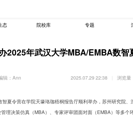
生态
院校库
专题
025年武汉大学MBA/EMBA数智
编辑：Ann
2025.07.29 22:38
|
浏览量：
MBA数智夏令营在学院天壕珞珈梧桐报告厅顺利举办，苏州研究院、
管理决策仿真（MBA）、专家评审团面对面（EMBA）等多个