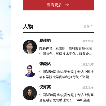
查看更多
人物
更多
易靖韬
最近发布
院长声音 | 易靖韬：商科教育应体现
中国特色，驾驭技术变化，服务企业
实践
张菀洺
最近发布
中国MBA网·华说赛专题｜专访中国社
会科学院大学商学院执行院长张菀洺
老师
倪海英
最近发布
中国MBA网·华说赛专题｜专访上海高
金金融研究院助理院长、SAIF金融
MBA项目执行主任倪海英老师