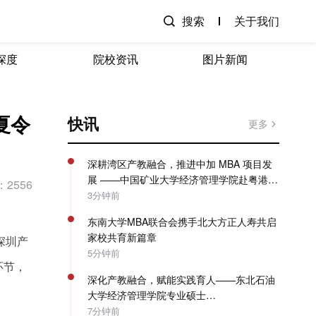
搜索
关于我们
深度
院校资讯
图片新闻
夏令
快讯
更多
深耕湾区产教融合，推进中加 MBA 项目发
展 ——中国矿业大学经济管理学院赴粤港澳
2556
开展专项走访调研
3分钟前
东南大学MBA联合会携手北大方正人寿共启
家校共育新篇章
深圳产
5分钟前
环节，
深化产教融合，赋能实践育人——东北石油
大学经济管理学院专业硕士
（MBA/MPAcc）系列教学活动圆满收官
7分钟前