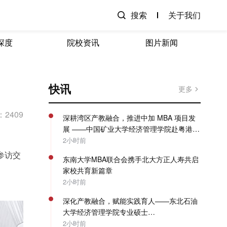
搜索
关于我们
深度
院校资讯
图片新闻
快讯
更多
2409
深耕湾区产教融合，推进中加 MBA 项目发
展 ——中国矿业大学经济管理学院赴粤港澳
开展专项走访调研
2小时前
参访交
东南大学MBA联合会携手北大方正人寿共启
家校共育新篇章
2小时前
深化产教融合，赋能实践育人——东北石油
大学经济管理学院专业硕士
（MBA/MPAcc）系列教学活动圆满收官
2小时前