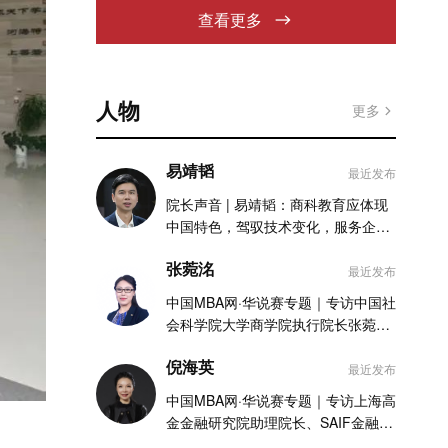
查看更多
人物
更多
易靖韬
最近发布
院长声音 | 易靖韬：商科教育应体现
中国特色，驾驭技术变化，服务企业
实践
张菀洺
最近发布
中国MBA网·华说赛专题｜专访中国社
会科学院大学商学院执行院长张菀洺
老师
倪海英
最近发布
中国MBA网·华说赛专题｜专访上海高
金金融研究院助理院长、SAIF金融
MBA项目执行主任倪海英老师