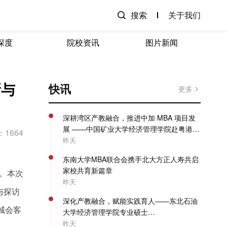
搜索
关于我们
深度
院校资讯
图片新闻
新与
快讯
更多
深耕湾区产教融合，推进中加 MBA 项目发
展 ——中国矿业大学经济管理学院赴粤港澳
1664
开展专项走访调研
昨天
东南大学MBA联合会携手北大方正人寿共启
家校共育新篇章
流。本次
昨天
与探访
深化产教融合，赋能实践育人——东北石油
城会客
大学经济管理学院专业硕士
（MBA/MPAcc）系列教学活动圆满收官
昨天