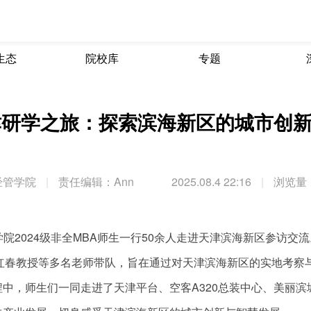
生态
院校库
专题
津研学之旅：探索滨海新区的城市创
经管学院
|
责任编辑：Ann
2025.08.4 22:16
|
浏览量：
学院2024级非全MBA师生一行50余人走进天津滨海新区参访交
红春教授等多名老师带队，旨在通过对天津滨海新区的实地考察
中，师生们一同走进了天津平台、空客A320总装中心、美丽滨