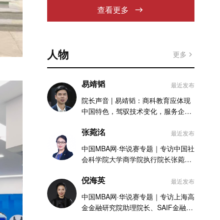
查看更多
人物
更多
易靖韬
最近发布
院长声音 | 易靖韬：商科教育应体现
中国特色，驾驭技术变化，服务企业
实践
张菀洺
最近发布
中国MBA网·华说赛专题｜专访中国社
会科学院大学商学院执行院长张菀洺
老师
倪海英
最近发布
中国MBA网·华说赛专题｜专访上海高
金金融研究院助理院长、SAIF金融
MBA项目执行主任倪海英老师