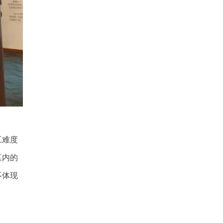
工难度
区内的
不体现