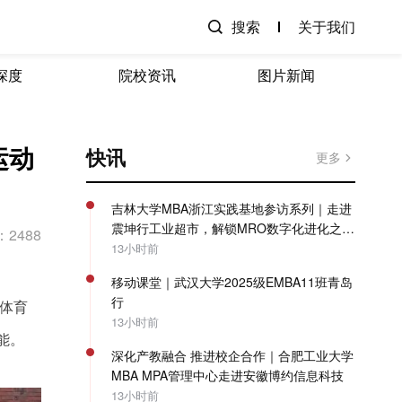
搜索
关于我们
深度
院校资讯
图片新闻
运动
快讯
更多
吉林大学MBA浙江实践基地参访系列｜走进
震坤行工业超市，解锁MRO数字化进化之
2488
路！
13小时前
移动课堂｜武汉大学2025级EMBA11班青岛
行
体育
13小时前
能。
深化产教融合 推进校企合作｜合肥工业大学
MBA MPA管理中心走进安徽博约信息科技
13小时前