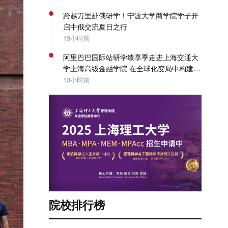
跨越万里赴俄研学！宁波大学商学院学子开
启中俄交流夏日之行
13小时前
阿里巴巴国际站研学臻享季走进上海交通大
学上海高级金融学院 在全球化变局中构建企
业出海系统能力 | SAIF动态
13小时前
院校排行榜