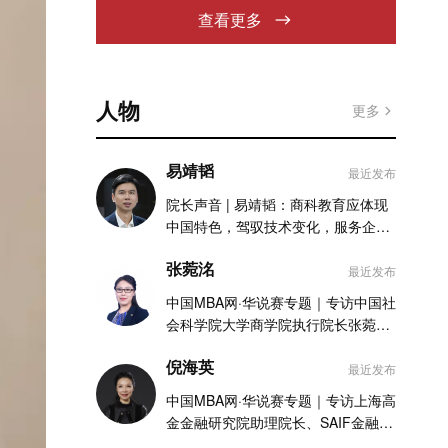
查看更多
人物
更多
易靖韬
最近发布
院长声音 | 易靖韬：商科教育应体现
中国特色，驾驭技术变化，服务企业
实践
张菀洺
最近发布
中国MBA网·华说赛专题｜专访中国社
会科学院大学商学院执行院长张菀洺
老师
倪海英
最近发布
中国MBA网·华说赛专题｜专访上海高
金金融研究院助理院长、SAIF金融
MBA项目执行主任倪海英老师