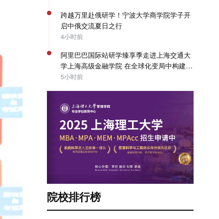
跨越万里赴俄研学！宁波大学商学院学子开
启中俄交流夏日之行
4小时前
阿里巴巴国际站研学臻享季走进上海交通大
学上海高级金融学院 在全球化变局中构建企
业出海系统能力 | SAIF动态
5小时前
院校排行榜