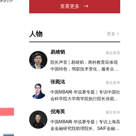
查看更多
人物
更多
易靖韬
最近发布
院长声音 | 易靖韬：商科教育应体现
中国特色，驾驭技术变化，服务企业
实践
张菀洺
最近发布
中国MBA网·华说赛专题｜专访中国社
会科学院大学商学院执行院长张菀洺
老师
倪海英
最近发布
中国MBA网·华说赛专题｜专访上海高
金金融研究院助理院长、SAIF金融
MBA项目执行主任倪海英老师