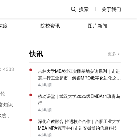
搜索
关于我们
深度
院校资讯
图片新闻
快讯
更多
4333
吉林大学MBA浙江实践基地参访系列｜走进
震坤行工业超市，解锁MRO数字化进化之
路！
4小时前
业伦
移动课堂｜武汉大学2025级EMBA11班青岛
行
富知识
4小时前
本质，
深化产教融合 推进校企合作｜合肥工业大学
MBA MPA管理中心走进安徽博约信息科技
4小时前