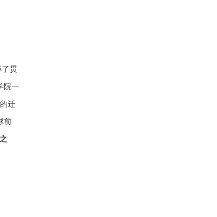
释了贯
学院一
”的迁
球前
之