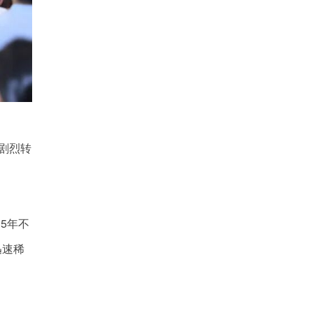
式剧烈转
5年不
迅速稀