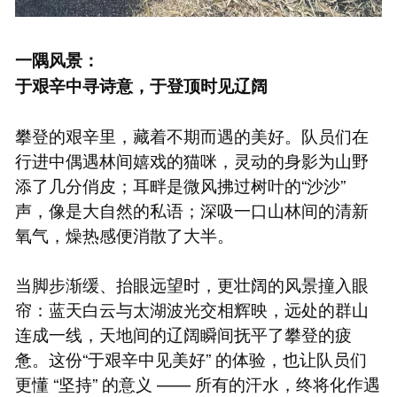
一隅风景：
于艰辛中寻诗意，于登顶时见辽阔
攀登的艰辛里，藏着不期而遇的美好。队员们在
行进中偶遇林间嬉戏的猫咪，灵动的身影为山野
添了几分俏皮；耳畔是微风拂过树叶的“沙沙”
声，像是大自然的私语；深吸一口山林间的清新
氧气，燥热感便消散了大半。
当脚步渐缓、抬眼远望时，更壮阔的风景撞入眼
帘：蓝天白云与太湖波光交相辉映，远处的群山
连成一线，天地间的辽阔瞬间抚平了攀登的疲
惫。这份“于艰辛中见美好” 的体验，也让队员们
更懂 “坚持” 的意义 —— 所有的汗水，终将化作遇