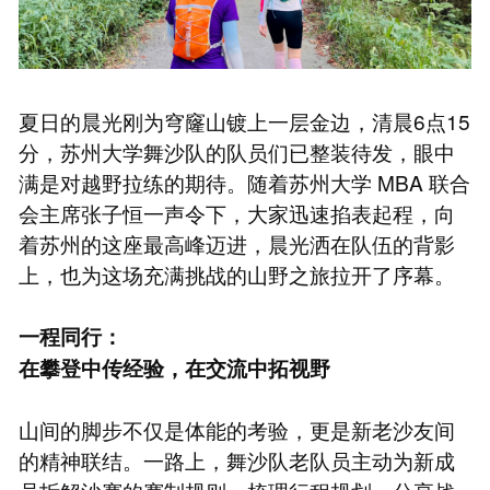
夏日的晨光刚为穹窿山镀上一层金边，清晨6点15
分，苏州大学舞沙队的队员们已整装待发，眼中
满是对越野拉练的期待。随着苏州大学 MBA 联合
会主席张子恒一声令下，大家迅速掐表起程，向
着苏州的这座最高峰迈进，晨光洒在队伍的背影
上，也为这场充满挑战的山野之旅拉开了序幕。
一程同行：
在攀登中传经验，在交流中拓视野
山间的脚步不仅是体能的考验，更是新老沙友间
的精神联结。一路上，舞沙队老队员主动为新成