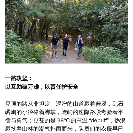
一路攻坚：
以互助破万难，以责任护安全
登顶的路从非坦途。泥泞的山道裹着鞋履，乱石
嶙峋的小径硌着脚掌，陡峭的速降路段考验着平
衡与勇气；更甚的是 38℃的高温 “debuff”，热浪
裹挟着山林的潮气扑面而来，队员们的衣服早已