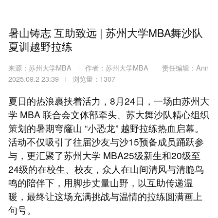
暑山铸志 互助致远 | 苏州大学MBA舞沙队
夏训越野拉练
来源：苏州大学MBA
作者：苏州大学MBA
责任编辑：Ann
2025.09.2 23:39
浏览量：1307
夏日的热浪裹挟着活力，8月24日，一场由苏州大
学 MBA 联合会文体部牵头、苏大舞沙队精心组织
策划的暑期穹窿山 “小恐龙” 越野拉练热血启幕。
活动不仅吸引了往届沙友与沙15预备成员踊跃参
与，更汇聚了苏州大学 MBA25级新生和20级至
24级的在校生、校友，众人在山间清风与清脆鸟
鸣的陪伴下，用脚步丈量山野，以互助传递温
暖，最终让这场充满挑战与温情的拉练圆满画上
句号。