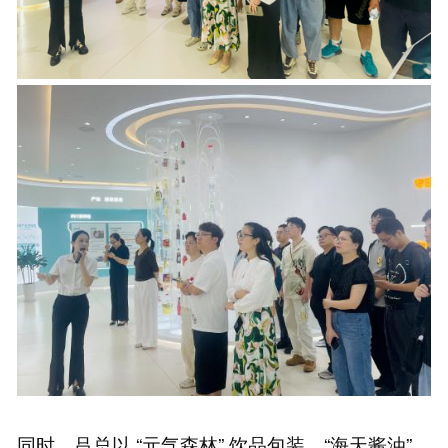
同时，吕总以 “元气森林” 饮品包装、“海天酱油”