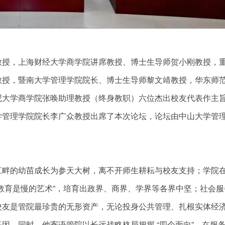
教授，上海财经大学商学院讲席教授、博士生导师贺小刚教授，
教授，暨南大学管理学院院长、博士生导师黎文靖教授，华东师
尼大学商学院张唤助理教授（终身教职）六位杰出校友代表作主
学管理学院院长李广众教授出席了本次论坛，论坛由中山大学管
江畔的幼苗成长为参天大树，离不开师生耕耘与校友支持；学院
教育是慢的艺术”，培育出政界、商界、学界等各界中坚；社会服
校友是管院最珍贵的无形资产，无论投身公共管理、扎根实体经
因。同时，他寄语管院以长远战略格局把握 “四个面向”，在服