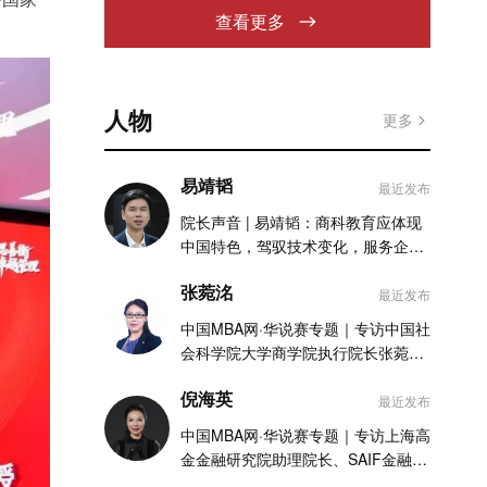
查看更多
人物
更多
易靖韬
最近发布
院长声音 | 易靖韬：商科教育应体现
中国特色，驾驭技术变化，服务企业
实践
张菀洺
最近发布
中国MBA网·华说赛专题｜专访中国社
会科学院大学商学院执行院长张菀洺
老师
倪海英
最近发布
中国MBA网·华说赛专题｜专访上海高
金金融研究院助理院长、SAIF金融
MBA项目执行主任倪海英老师