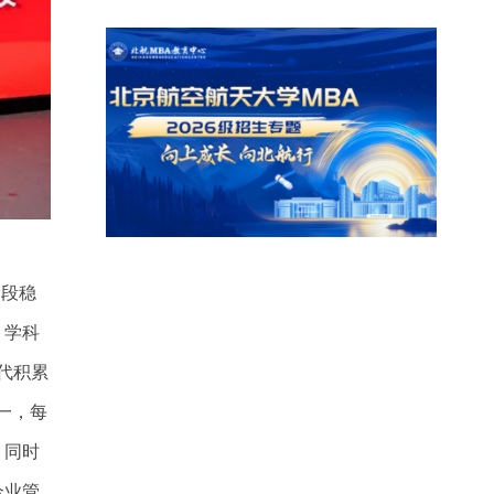
阶段稳
，学科
代代积累
第一，每
，同时
企业管