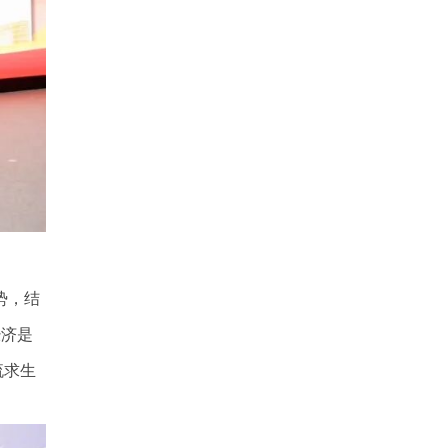
势，结
经济是
流求生