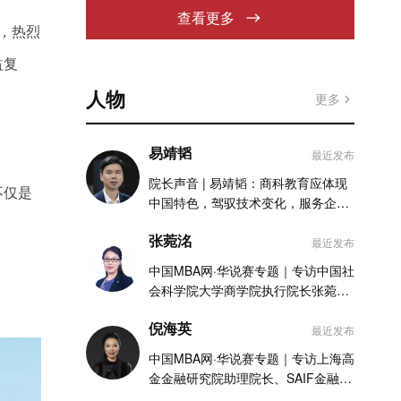
查看更多
，热烈
益复
人物
更多
易靖韬
最近发布
院长声音 | 易靖韬：商科教育应体现
不仅是
中国特色，驾驭技术变化，服务企业
实践
张菀洺
最近发布
中国MBA网·华说赛专题｜专访中国社
会科学院大学商学院执行院长张菀洺
老师
倪海英
最近发布
中国MBA网·华说赛专题｜专访上海高
金金融研究院助理院长、SAIF金融
MBA项目执行主任倪海英老师