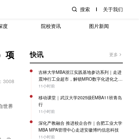
搜索
关于我们
深度
院校资讯
图片新闻
）项
快讯
更多
吉林大学MBA浙江实践基地参访系列｜走进
震坤行工业超市，解锁MRO数字化进化之
3008
路！
11小时前
移动课堂｜武汉大学2025级EMBA11班青岛
行
自世界
11小时前
深化产教融合 推进校企合作｜合肥工业大学
MBA MPA管理中心走进安徽博约信息科技
11小时前