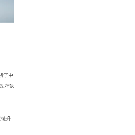
析了中
政府竞
应链升