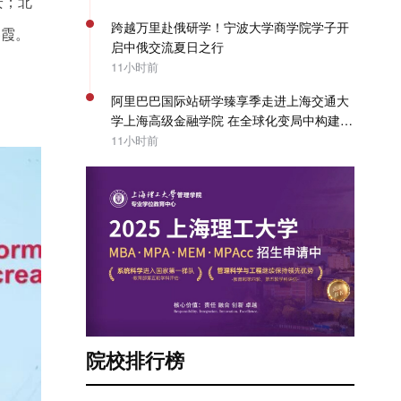
安；北
跨越万里赴俄研学！宁波大学商学院学子开
冬霞。
启中俄交流夏日之行
11小时前
阿里巴巴国际站研学臻享季走进上海交通大
学上海高级金融学院 在全球化变局中构建企
业出海系统能力 | SAIF动态
11小时前
院校排行榜