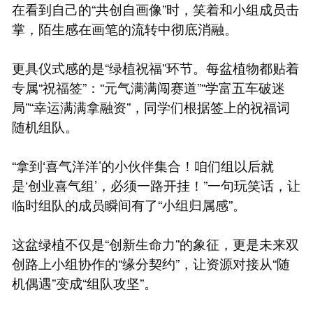
在看到自己的“共创自画像”时，笑着和小组成员击
掌，陌生感在画笔的流转中彻底消融。
更具仪式感的是“绿植祝福”环节。每盆植物都贴着
专属“祝福签”：“元气满满闯赛道”“学富五车破迷
局”“幸运满满拿融资”，同学们根据签上的祝福词
随机组队。
“拿到‘喜气洋洋’的小伙伴集合！咱们组以后就
是‘创业喜气组’，必须一路开挂！”一句玩笑话，让
临时组队的成员瞬间有了“小组归属感”。
这盆绿植不仅是“创新生命力”的象征，更是未来双
创路上小组协作的“缘分契约”，让资源对接从“随
机偶遇”变成“组队攻坚”。