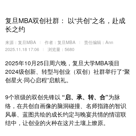
复旦MBA双创社群： 以“共创”之名，赴成
长之约
来源：复旦MBA
作者：复旦MBA
责任编辑：Ann
2025.11.18 17:06
浏览量：5680
2025年10月25日周六晚，复旦大学MBA项目
2024级创新、转型与创业（双创）社群举行了“聚
创星火·同心启程”启航礼。
9个班级的双创先锋以
为脉
“启、承、转、合”
络，在共创自画像的脑洞碰撞、名师指路的智识
风暴、蓝图共绘的成长约定与晚宴共情的情谊联
结中，让创业的火种在这片土壤上燎原。