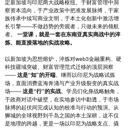
定新加坡与印尼两大战略枢纽。于财富管理中洞
察资本流向，于产业政策中把准发展脉搏，于家
族传承中续写商业文明，于本土化创新中激活增
长引擎——不做趋势的旁观者，只做未来的领航
者。
一堂课，就是一套在东南亚真实商战中的淬
炼、能直接落地的实战攻略。
以新加坡为思想熔炉，淬炼对web3金融重构、硬
科技疆域突破、财富管理范式迁移的顶层洞察
——
。继而以印尼为战略试炼
这是“知”的开端
场，直面消费蓝海奔涌与产业升级裂变的真实战
场——
。学员们化身战略触角，
这是“行”的实战
于政商对话中破壁，在实地参访中勘透，于市场
脉搏的起伏间完成认知的校准与行动的预演。从
狮城的全球视野到千岛之国的本土深耕，这不仅
是地理的跨越，更是一场以印尼为战略支点、撬