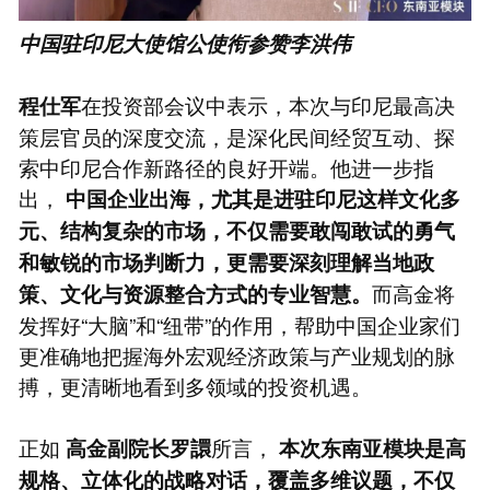
中国驻印尼大使馆公使衔参赞李洪伟
在投资部会议中表示，本次与印尼最高决
程仕军
策层官员的深度交流，是深化民间经贸互动、探
索中印尼合作新路径的良好开端。他进一步指
出，
中国企业出海，尤其是进驻印尼这样文化多
元、结构复杂的市场，不仅需要敢闯敢试的勇气
和敏锐的市场判断力，更需要深刻理解当地政
而高金将
策、文化与资源整合方式的专业智慧。
发挥好“大脑”和“纽带”的作用，帮助中国企业家们
更准确地把握海外宏观经济政策与产业规划的脉
搏，更清晰地看到多领域的投资机遇。
正如
所言，
高金副院长罗譞
本次东南亚模块是高
规格、立体化的战略对话，覆盖多维议题，不仅