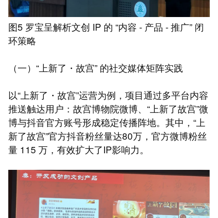
图5 罗宝呈解析文创 IP 的 “内容 - 产品 - 推广” 闭
环策略
（一）“上新了・故宫” 的社交媒体矩阵实践
以“上新了・故宫”运营为例，项目通过多平台内容
推送触达用户：故宫博物院微博、“上新了故宫”微
博与抖音官方账号形成稳定传播阵地。其中，“上
新了故宫”官方抖音粉丝量达80万，官方微博粉丝
量 115 万，有效扩大了IP影响力。