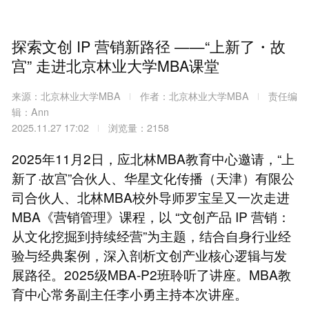
探索文创 IP 营销新路径 ——“上新了・故
宫” 走进北京林业大学MBA课堂
来源：北京林业大学MBA
作者：北京林业大学MBA
责任编
辑：Ann
2025.11.27 17:02
浏览量：2158
2025年11月2日，应北林MBA教育中心邀请，“上
新了·故宫”合伙人、华星文化传播（天津）有限公
司合伙人、北林MBA校外导师罗宝呈又一次走进
MBA《营销管理》课程，以 “文创产品 IP 营销：
从文化挖掘到持续经营”为主题，结合自身行业经
验与经典案例，深入剖析文创产业核心逻辑与发
展路径。2025级MBA-P2班聆听了讲座。MBA教
育中心常务副主任李小勇主持本次讲座。