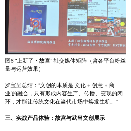
图6 “上新了・故宫” 社交媒体矩阵（含各平台粉丝
量与运营效果）
罗宝呈总结：“文创的本质是‘文化 + 创意 + 商
业’的融合，只有形成内容生产、传播、变现的闭
环，才能让传统文化在当代市场中焕发生机。”
三、实战产品体验：故宫与武当文创展示