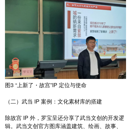
图3 “上新了・故宫”IP 定位与使命
（二）武当 IP 案例：文化素材库的搭建
除故宫 IP 外，罗宝呈还分享了武当文创的开发逻
辑。武当文创官方图库涵盖建筑、绘画、故事、