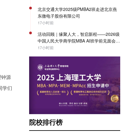
北京交通大学2025级PMBA2班走进北京燕
东微电子股份有限公司
17小时前
活动回顾｜缘聚人大，智启新程——2026级
中国人民大学商学院MBA AI班学前见面会圆
满举办
17小时前
理钟源
同学们
院校排行榜