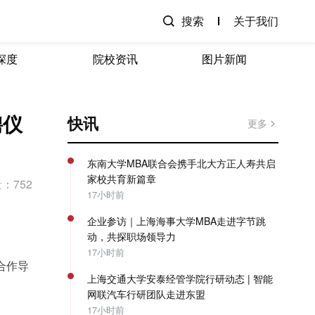
搜索
关于我们
深度
院校资讯
图片新闻
聘仪
快讯
更多
东南大学MBA联合会携手北大方正人寿共启
家校共育新篇章
：752
17小时前
企业参访｜上海海事大学MBA走进字节跳
动，共探职场领导力
17小时前
合作导
上海交通大学安泰经管学院行研动态 | 智能
网联汽车行研团队走进东盟
17小时前