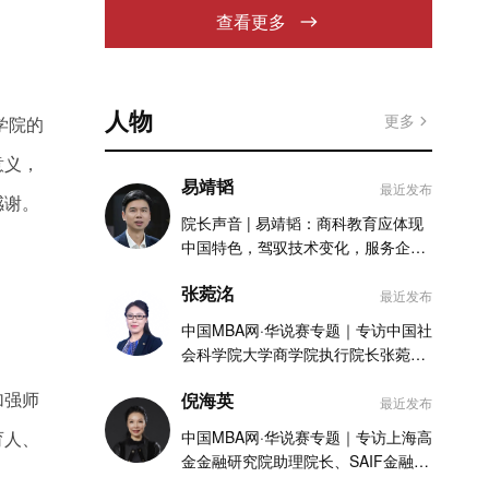
查看更多
人物
更多
学院的
意义，
易靖韬
最近发布
感谢。
院长声音 | 易靖韬：商科教育应体现
中国特色，驾驭技术变化，服务企业
实践
张菀洺
最近发布
中国MBA网·华说赛专题｜专访中国社
会科学院大学商学院执行院长张菀洺
老师
加强师
倪海英
最近发布
育人、
中国MBA网·华说赛专题｜专访上海高
金金融研究院助理院长、SAIF金融
MBA项目执行主任倪海英老师