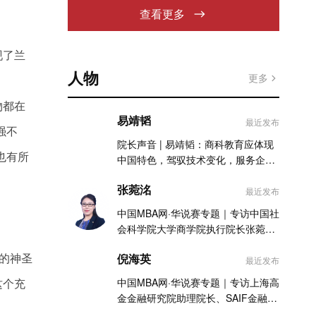
查看更多
现了兰
人物
更多
物都在
易靖韬
最近发布
强不
院长声音 | 易靖韬：商科教育应体现
也有所
中国特色，驾驭技术变化，服务企业
实践
张菀洺
最近发布
中国MBA网·华说赛专题｜专访中国社
会科学院大学商学院执行院长张菀洺
老师
的神圣
倪海英
最近发布
这个充
中国MBA网·华说赛专题｜专访上海高
金金融研究院助理院长、SAIF金融
MBA项目执行主任倪海英老师