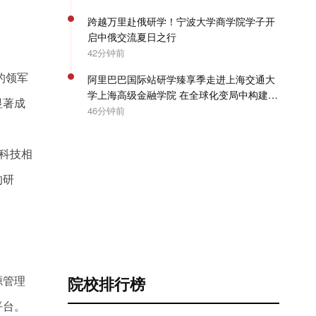
跨越万里赴俄研学！宁波大学商学院学子开
启中俄交流夏日之行
42分钟前
的领军
阿里巴巴国际站研学臻享季走进上海交通大
学上海高级金融学院 在全球化变局中构建企
显著成
业出海系统能力 | SAIF动态
46分钟前
科技相
的研
源管理
院校排行榜
平台。