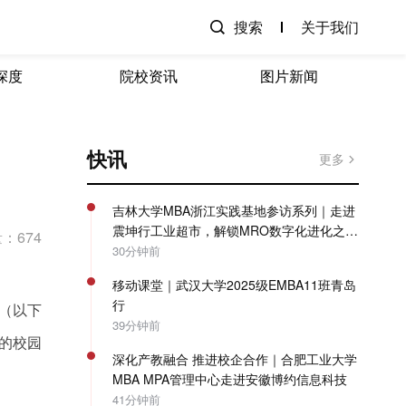
搜索
关于我们
深度
院校资讯
图片新闻
快讯
更多
吉林大学MBA浙江实践基地参访系列｜走进
震坤行工业超市，解锁MRO数字化进化之
：674
路！
30分钟前
移动课堂｜武汉大学2025级EMBA11班青岛
行
司（以下
39分钟前
的校园
深化产教融合 推进校企合作｜合肥工业大学
MBA MPA管理中心走进安徽博约信息科技
41分钟前