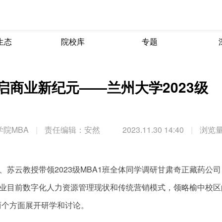
生态
院校库
专题
启商业新纪元——兰州大学2023级
院MBA
|
责任编辑：安然
2023.11.30 14:40
|
浏览量
师、苏云教授带领2023级MBA1班全体同学调研甘肃奇正藏药公
企业目前数字化人力资源管理现状和传统营销模式，领略榆中校区
两个方面展开研学和讨论。