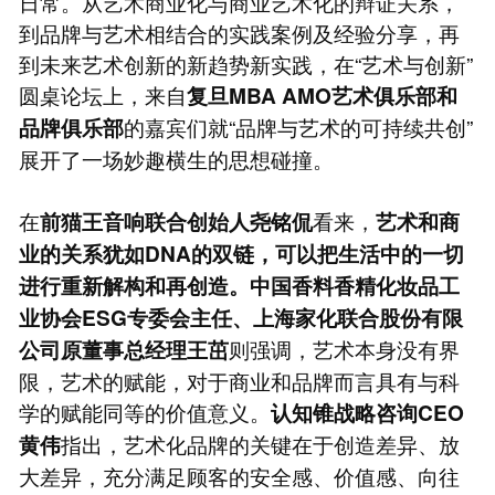
日常。从艺术商业化与商业艺术化的辩证关系，
到品牌与艺术相结合的实践案例及经验分享，再
到未来艺术创新的新趋势新实践，在“艺术与创新”
圆桌论坛上，来自
复旦MBA AMO艺术俱乐部和
的嘉宾们就“品牌与艺术的可持续共创”
品牌俱乐部
展开了一场妙趣横生的思想碰撞。
在
看来，
前猫王音响联合创始人尧铭侃
艺术和商
业的关系犹如
DNA
的双链，可以把生活中的一切
进行重新解构和再创造。中国香料香精化妆品工
业协会ESG专委会主任、上海家化联合股份有限
则强调，艺术本身没有界
公司原董事总经理王茁
限，艺术的赋能，对于商业和品牌而言具有与科
学的赋能同等的价值意义。
认知锥战略咨询CEO
指出，艺术化品牌的关键在于创造差异、放
黄伟
大差异，充分满足顾客的安全感、价值感、向往