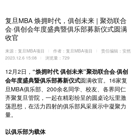
复旦MBA 焕拥时代，俱创未来 | 聚劲联合
会·俱创会年度盛典暨俱乐部募新仪式圆满
收官
来源：复旦MBA项目
作者：复旦MBA项目
责任编辑：安然
2023.12.6 15:08
浏览量：729
12月2日，
“焕拥时代 俱创未来”聚劲联合会·俱创
圆满收官。16家复
会年度盛典暨俱乐部募新仪式
旦MBA俱乐部、200余名同学、校友、各界同仁
齐聚复旦管院，一起在精彩纷呈的圆桌论坛里激
荡思想，在活力四射的俱乐部风采展示中凝聚力
量。
以俱乐部为载体