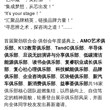
“集成梦想，从芯出发！”
“it’s your stage！”
“汇聚品牌精英，链接品牌力量！”
“寻思辨之术，探咨询之道！”……
首届聚劲联合会·俱创会年度盛典上，
AMO艺术俱
、
、
乐部、
K12教育
俱乐部
TandC俱乐部
半导体
、
、
俱乐部
旦说无妨演讲与分享俱乐部
低碳清洁
、
、
能源俱乐部
读书会俱乐部
复睿职业成长俱乐
、
、
、
部
复心社心理俱乐部
科技赋能俱乐部
品牌
、
、
、
俱乐部
企业咨询俱乐部
区块链俱乐部
新汽
、
、
共16家
车俱乐部
新消费俱乐部
益事荟俱乐部
俱乐部核心团队超燃集结，以昂扬向上、自信笃
定的精神面貌，轮番登台展示俱乐部风采，并面
向全体同学校友发出募新邀请。