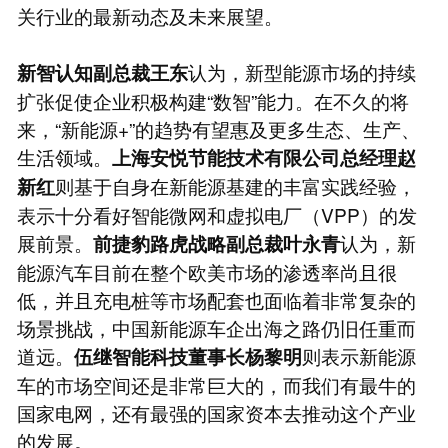
关行业的最新动态及未来展望。
认为，新型能源市场的持续
新智认知副总裁王东
扩张促使企业积极构建“数智”能力。在不久的将
来，“新能源+”的趋势有望惠及更多生态、生产、
生活领域。
上海安悦节能技术有限公司总经理赵
则基于自身在新能源基建的丰富实践经验，
新红
表示十分看好智能微网和虚拟电厂（VPP）的发
展前景。
认为，新
前捷豹路虎战略副总裁叶永青
能源汽车目前在整个欧美市场的渗透率尚且很
低，并且充电桩等市场配套也面临着非常复杂的
场景挑战，中国新能源车企出海之路仍旧任重而
道远。
则表示新能源
伍继智能科技董事长杨黎明
车的市场空间还是非常巨大的，而我们有最牛的
国家电网，还有最强的国家资本去推动这个产业
的发展。