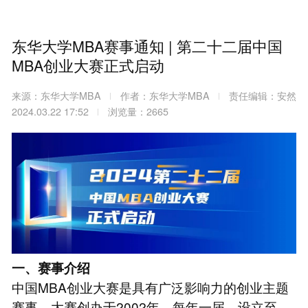
东华大学MBA赛事通知 | 第二十二届中国
MBA创业大赛正式启动
来源：东华大学MBA
作者：东华大学MBA
责任编辑：安然
2024.03.22 17:52
浏览量：2665
一、赛事介绍
中国MBA创业大赛是具有广泛影响力的创业主题
赛事，大赛创办于2002年，每年一届。设立至