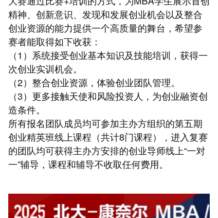
大赛通过比赛+培训的方式，为MBA学生展示首创
精神、创新意识、发现和发展创业机会以及整合
创业资源的能力提供一个高质量的舞台，希望参
赛者能取得如下收获：
（1）系统接受创业基本知识及技能培训，获得一
次创业实训机会。
（2）整合创业资源，体验创业团队管理。
（3）更多接触天使和风险投资人，为创业融资创
造条件。
所有报名团队成员均可参加主办方组织的第五期
创业精英班线上课程（共计8门课程），进入复赛
的团队均可获得主办方安排的创业导师线上“一对
一”辅导，课程和辅导不收取任何费用。