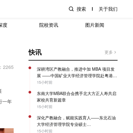
搜索
关于我们
深度
院校资讯
图片新闻
快讯
更多
2265
深耕湾区产教融合，推进中加 MBA 项目发
展 ——中国矿业大学经济管理学院赴粤港澳
开展专项走访调研
15小时前
任
东南大学MBA联合会携手北大方正人寿共启
家校共育新篇章
进行一年
15小时前
深化产教融合，赋能实践育人——东北石油
大学经济管理学院专业硕士
（MBA/MPAcc）系列教学活动圆满收官
15小时前