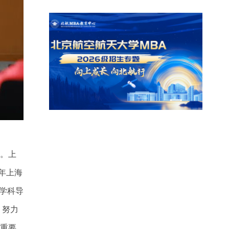
状。上
年上海
学科导
，努力
的重要