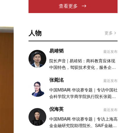
查看更多
人物
更多
易靖韬
最近发布
院长声音 | 易靖韬：商科教育应体现
中国特色，驾驭技术变化，服务企业
实践
张菀洺
最近发布
中国MBA网·华说赛专题｜专访中国社
会科学院大学商学院执行院长张菀洺
老师
倪海英
最近发布
中国MBA网·华说赛专题｜专访上海高
金金融研究院助理院长、SAIF金融
MBA项目执行主任倪海英老师