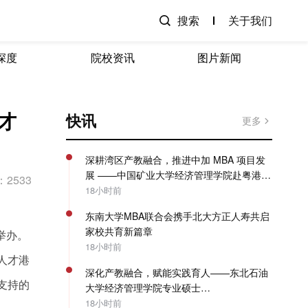
搜索
关于我们
深度
院校资讯
图片新闻
才
快讯
更多
深耕湾区产教融合，推进中加 MBA 项目发
展 ——中国矿业大学经济管理学院赴粤港澳
2533
开展专项走访调研
18小时前
东南大学MBA联合会携手北大方正人寿共启
家校共育新篇章
举办。
18小时前
人才港
深化产教融合，赋能实践育人——东北石油
支持的
大学经济管理学院专业硕士
（MBA/MPAcc）系列教学活动圆满收官
18小时前