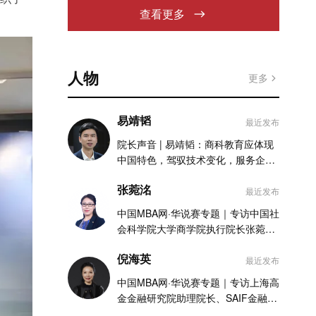
查看更多
人物
更多
易靖韬
最近发布
院长声音 | 易靖韬：商科教育应体现
中国特色，驾驭技术变化，服务企业
实践
张菀洺
最近发布
中国MBA网·华说赛专题｜专访中国社
会科学院大学商学院执行院长张菀洺
老师
倪海英
最近发布
中国MBA网·华说赛专题｜专访上海高
金金融研究院助理院长、SAIF金融
MBA项目执行主任倪海英老师