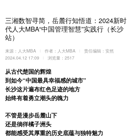
三湘数智寻简，岳麓行知悟道：2024新时
代人大MBA“中国管理智慧”实践行（长沙
站）
来源：人大MBA
作者：人大MBA
责任编辑：安然
2024.04.12 17:09
浏览量：2517
从古代楚国的辉煌
到如今“中国最具幸福感的城市”
长沙这片遍布红色足迹的地方
始终有着勇立潮头的魄力
不管是漫步岳麓山下
还是徜徉橘子洲头
都能感受其厚重的历史底蕴与独特魅力