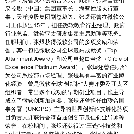
泉控股（中国）集团董事长，海蓝控股执行董
事，天洋控股集团副总裁等。张煜还曾在微软公
司工作超过15年，担任微软教育行业经理、政府
行业总监、微软亚太研发集团主席助理等职务。
任职期间，张煜获得微软公司的多项奖励和荣
誉，其中包括微软公司全球最高成就奖（Top
Attainment Award）和公司卓越白金奖（Circle of
Excellence Platinum Award）。张煜还曾任职华
为公司系统部市场经理。张煜具有丰富的产业孵
化经验，曾是微软全球“创新杯”大赛评委及亚太区
组织者，带出多个成功的早期创业项目，也主导
成立了微软创新加速器；张煜还曾担任由联合国
事务署（UNOPS）主导的世界创新科技孵化器项
目负责人并获得香港首届创客节最佳创业导师等
荣誉。在校期间，张煜还获得过“王选”科技奖和
“挑战杯”最佳创意奖等多个奖项。 张煜在清华大