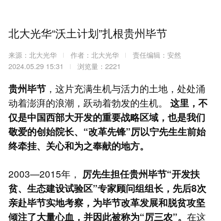
北大光华“沃土计划”扎根贵州毕节
来源：北大光华
作者：北大光华
责任编辑：安然
2024.05.29 15:31
浏览量：2221
，这片充满生机与活力的土地，处处涌
贵州毕节
动着澎湃的浪潮，跃动着勃发的生机。
这里，不
仅是中国西部大开发的重要战略区域，也是我们
敬爱的创始院长、“改革先锋”厉以宁先生生前始
终牵挂、关心和为之奉献的地方。
2003—2015年，
厉先生担任贵州毕节“开发扶
贫、生态建设试验区”专家顾问组组长，先后8次
亲赴毕节实地考察，为毕节改革发展和脱贫攻坚
在这
倾注了大量心血，并因此被称为“厉三农”。